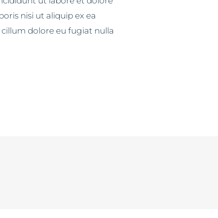
cididunt ut labore et dolore
is nisi ut aliquip ex ea
cillum dolore eu fugiat nulla