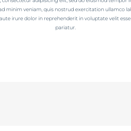
 consectetur adipisicing elit, sed do eiusmod tempor in
d minim veniam, quis nostrud exercitation ullamco labor
e irure dolor in reprehenderit in voluptate velit esse 
pariatur.