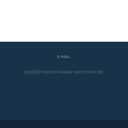
E-MAIL
ed.eranimes-essalkretsiem@tsop