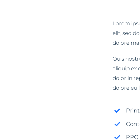
Lorem ipsu
elit, sed 
dolore ma
Quis nostru
aliquip ex
dolor in re
dolore eu f
Prin
Cont
PPC 