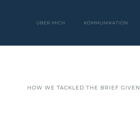
Skip
to
ÜBER MICH
KOMMUNIKATION
content
Hive Online Styl
HOW WE TACKLED THE BRIEF GIVEN