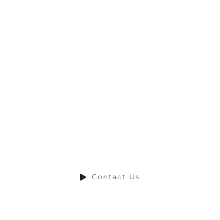
Ready to Talk?
O YOU HAVE A BIG IDEA WE CAN HELP WIT
Contact Us