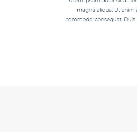
Lorem ipsum dolor sit amet,
magna aliqua. Ut enim a
commodo: consequat. Duis aut