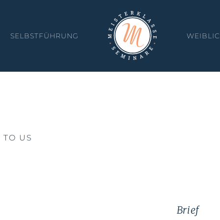
SELBSTFÜHRUNG
WEIBLI
KONTAKT
ing
 TO US
Brief