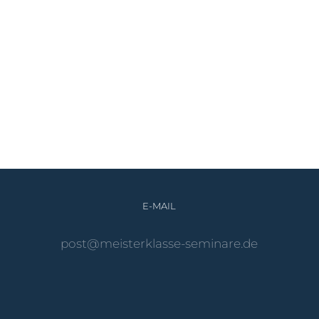
E-MAIL
ed.eranimes-essalkretsiem@tsop